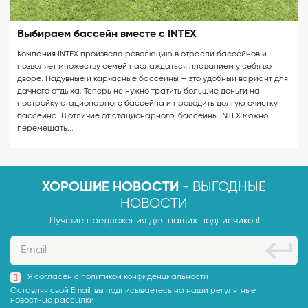
Выбираем бассейн вместе с INTEX
Компания INTEX произвела революцию в отрасли бассейнов и
позволяет множеству семей наслаждаться плаванием у себя во
дворе. Надувные и каркасные бассейны – это удобный вариант для
дачного отдыха. Теперь не нужно тратить большие деньги на
постройку стационарного бассейна и проводить долгую очистку
бассейна. В отличие от стационарного, бассейны INTEX можно
перемещать...
- ВЫГОДНЫЕ
ХОРОШИЕ НОВОСТИ
НОВОСТИ
Лучшие предложения для наших подписчиков!
Я согласен с
политикой конфиденциальности
Оставляя свой Email, вы подписываетесь на наши регулятные
новостные рассылки