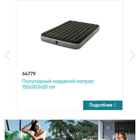
64779
6
Полуторный надувной матрас
Н
152х203х25 см
F
Подробнее