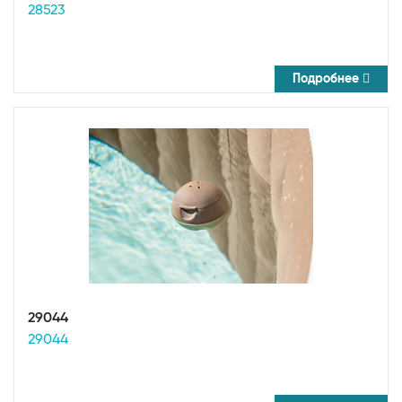
28523
Подробнее
29044
29044